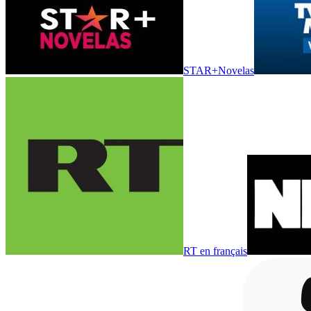
STAR+Novelas
RT en français