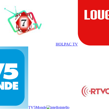
HOLPAC TV
TV5Monde
intello