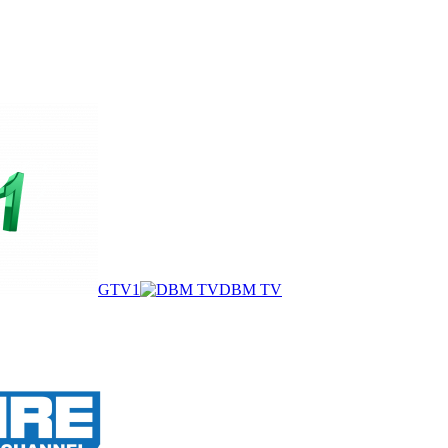
GTV1
DBM TV