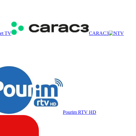
let TV
CARAC3
Pourim RTV HD