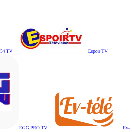
f54 TV
Espoir TV
EGG PRO TV
Ev-