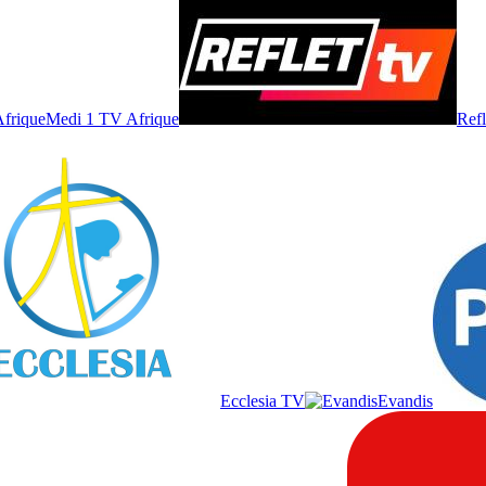
Medi 1 TV Afrique
Ref
Ecclesia TV
Evandis